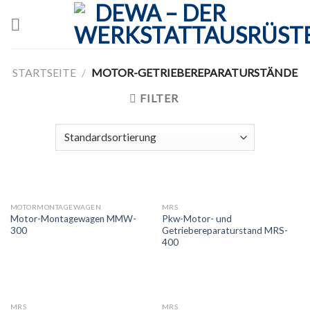
Skip
to
content
STARTSEITE
/
MOTOR-GETRIEBEREPARATURSTÄNDE
FILTER
MOTORMONTAGEWAGEN
MRS
Motor-Montagewagen MMW-
Pkw-Motor- und
300
Getriebereparaturstand MRS-
400
MRS
MRS