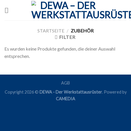
Skip
to
content
STARTSEITE
/
ZUBEHÖR
FILTER
Es wurden keine Produkte gefunden, die deiner Auswahl
entsprechen.
AGB
Copyright 2026 ©
DEWA - Der Werkstattausrüster
. Powered by
CAMEDIA