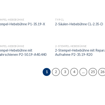
EMPEL-HEBEBÜHNE
TYP CL
empel-Hebebühne P1-35.19-X
2-Säulen-Hebebühne CL-2.35-D
EMPEL-HEBEBÜHNE
2-STEMPEL-HEBEBÜHNE
empel-Hebebühne mit
2-Stempel-Hebebühne mit Repar
ahrschienen P2-50.19-A40.440
Aufnahme P2-35.19-R20
1
2
3
4
…
25
26