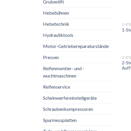
Grubenlift
Hebebühnen
Hebetechnik
1-ST
1-St
Hydrauliktools
Motor-Getriebereparaturstände
Pressen
2-ST
2-St
Auff
Reifenmontier- und -
wuchtmaschinen
Reifenservice
Scheinwerfereinstellgeräte
Schraubenkompressoren
Spurmessplatten