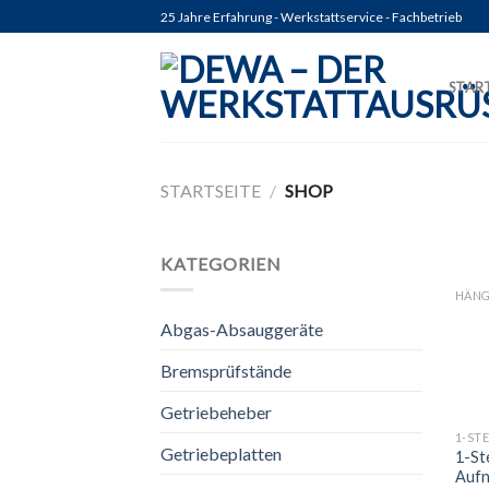
Skip
25 Jahre Erfahrung - Werkstattservice - Fachbetrieb
to
content
STAR
STARTSEITE
/
SHOP
KATEGORIEN
HÄNG
Abgas-Absauggeräte
Bremsprüfstände
Getriebeheber
1-ST
Getriebeplatten
1-St
Auf