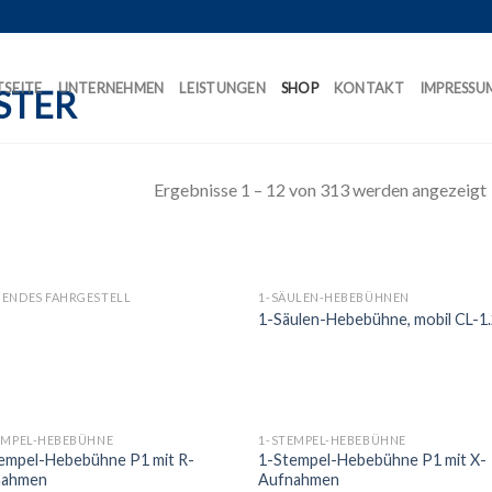
TSEITE
UNTERNEHMEN
LEISTUNGEN
SHOP
KONTAKT
IMPRESSU
Ergebnisse 1 – 12 von 313 werden angezeigt
ENDES FAHRGESTELL
1-SÄULEN-HEBEBÜHNEN
1-Säulen-Hebebühne, mobil CL-1
EMPEL-HEBEBÜHNE
1-STEMPEL-HEBEBÜHNE
empel-Hebebühne P1 mit R-
1-Stempel-Hebebühne P1 mit X-
nahmen
Aufnahmen