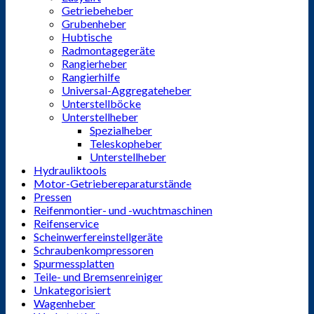
Getriebeheber
Grubenheber
Hubtische
Radmontagegeräte
Rangierheber
Rangierhilfe
Universal-Aggregateheber
Unterstellböcke
Unterstellheber
Spezialheber
Teleskopheber
Unterstellheber
Hydrauliktools
Motor-Getriebereparaturstände
Pressen
Reifenmontier- und -wuchtmaschinen
Reifenservice
Scheinwerfereinstellgeräte
Schraubenkompressoren
Spurmessplatten
Teile- und Bremsenreiniger
Unkategorisiert
Wagenheber