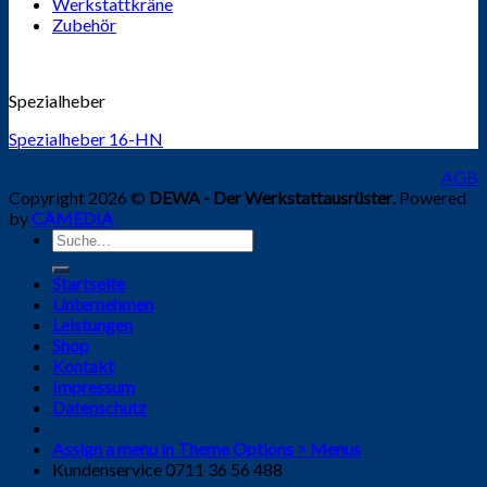
Werkstattkräne
Zubehör
Spezialheber
Spezialheber 16-HN
AGB
Copyright 2026 ©
DEWA - Der Werkstattausrüster
. Powered
by
CAMEDIA
Suche
nach:
Startseite
Unternehmen
Leistungen
Shop
Kontakt
Impressum
Datenschutz
Assign a menu in Theme Options > Menus
Kundenservice 0711 36 56 488