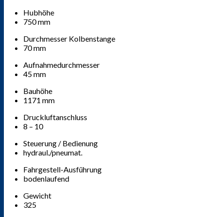
Hubhöhe
750 mm
Durchmesser Kolbenstange
70 mm
Aufnahmedurchmesser
45 mm
Bauhöhe
1171 mm
Druckluftanschluss
8 – 10
Steuerung / Bedienung
hydraul./pneumat.
Fahrgestell-Ausführung
bodenlaufend
Gewicht
325