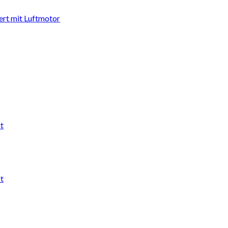
ert mit Luftmotor
t
t