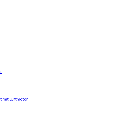
t
t mit Luftmotor