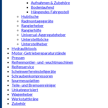
Aufnahmen & Zubehöre
Bodenlaufend
Hängendes Fahrgestell
Hubtische
Radmontagegeräte
Rangierheber
Rangierhilfe
Universal-Aggregateheber
Unterstellböcke
Unterstellheber
Hydrauliktools
Motor-Getriebereparaturstände
Pressen
Reifenmontier- und -wuchtmaschinen
Reifenservice
Scheinwerfereinstellgeräte
Schraubenkompressoren
Spurmessplatten
Teile- und Bremsenreiniger
Unkategorisiert
Wagenheber
Werkstattkräne
Zubehör