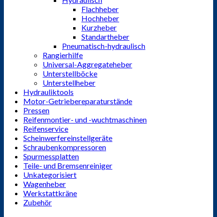
Flachheber
Hochheber
Kurzheber
Standartheber
Pneumatisch-hydraulisch
Rangierhilfe
Universal-Aggregateheber
Unterstellböcke
Unterstellheber
Hydrauliktools
Motor-Getriebereparaturstände
Pressen
Reifenmontier- und -wuchtmaschinen
Reifenservice
Scheinwerfereinstellgeräte
Schraubenkompressoren
Spurmessplatten
Teile- und Bremsenreiniger
Unkategorisiert
Wagenheber
Werkstattkräne
Zubehör