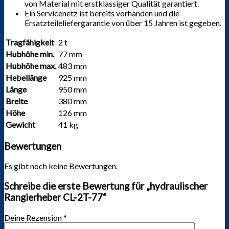
von Material mit erstklassiger Qualität garantiert.
Ein Servicenetz ist bereits vorhanden und die
Ersatzteileliefergarantie von über 15 Jahren ist gegeben.
Tragfähigkeit
2 t
Hubhöhe min.
77 mm
Hubhöhe max.
483 mm
Hebellänge
925 mm
Länge
950 mm
Breite
380 mm
Höhe
126 mm
Gewicht
41 kg
Bewertungen
Es gibt noch keine Bewertungen.
Schreibe die erste Bewertung für „hydraulischer
Rangierheber CL-2T-77“
Deine Rezension
*