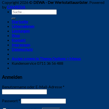
Copyright 2026 ©
DEWA - Der Werkstattausrüster
. Powered
by
CAMEDIA
Suche
nach:
Startseite
Unternehmen
Leistungen
Shop
Kontakt
Impressum
Datenschutz
Assign a menu in Theme Options > Menus
Kundenservice 0711 36 56 488
Anmelden
Benutzername oder E-Mail-Adresse
*
Passwort
*