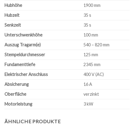
Hubhöhe
1900 mm
Hubzeit
35 s
Senkzeit
35 s
Unterschwenkhöhe
100 mm
Auszug Tragarm(e)
540 – 820 mm
Stempeldurchmesser
125 mm
Fundamenttiefe
2345 mm
Elektrischer Anschluss
400 V (AC)
Absicherung
16 A
Oberfläche
verzinkt
Motorleistung
3 kW
ÄHNLICHE PRODUKTE