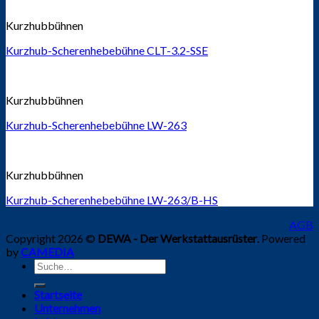
Kurzhubbühnen
Kurzhub-Scherenhebebühne CLT-3.2-SSE
Kurzhubbühnen
Kurzhub-Scherenhebebühne LW-263
Kurzhubbühnen
Kurzhub-Scherenhebebühne LW-263/B-HS
AGB
Copyright 2026 ©
DEWA - Der Werkstattausrüster
. Powered
by
CAMEDIA
Suche
nach:
Startseite
Unternehmen