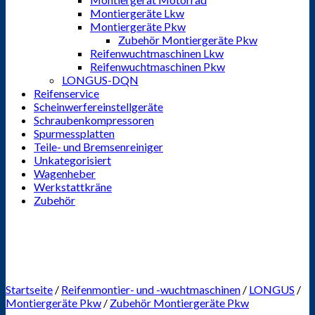
Montiergeräte Lkw
Montiergeräte Pkw
Zubehör Montiergeräte Pkw
Reifenwuchtmaschinen Lkw
Reifenwuchtmaschinen Pkw
LONGUS-DQN
Reifenservice
Scheinwerfereinstellgeräte
Schraubenkompressoren
Spurmessplatten
Teile- und Bremsenreiniger
Unkategorisiert
Wagenheber
Werkstattkräne
Zubehör
Startseite
/
Reifenmontier- und -wuchtmaschinen
/
LONGUS
/
Montiergeräte Pkw
/
Zubehör Montiergeräte Pkw