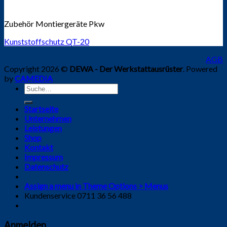
Zubehör Montiergeräte Pkw
Kunststoffschutz QT-20
AGB
Copyright 2026 ©
DEWA - Der Werkstattausrüster
. Powered
by
CAMEDIA
Suche
nach:
Startseite
Unternehmen
Leistungen
Shop
Kontakt
Impressum
Datenschutz
Assign a menu in Theme Options > Menus
Kundenservice 0711 36 56 488
Anmelden