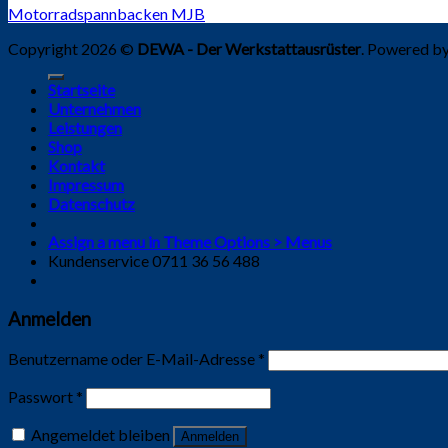
Motorradspannbacken MJB
Copyright 2026 ©
DEWA - Der Werkstattausrüster
. Powered b
Startseite
Unternehmen
Leistungen
Shop
Kontakt
Impressum
Datenschutz
Assign a menu in Theme Options > Menus
Kundenservice 0711 36 56 488
Anmelden
Benutzername oder E-Mail-Adresse
*
Passwort
*
Angemeldet bleiben
Anmelden