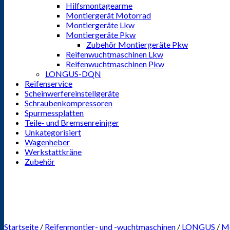
Hilfsmontagearme
Montiergerät Motorrad
Montiergeräte Lkw
Montiergeräte Pkw
Zubehör Montiergeräte Pkw
Reifenwuchtmaschinen Lkw
Reifenwuchtmaschinen Pkw
LONGUS-DQN
Reifenservice
Scheinwerfereinstellgeräte
Schraubenkompressoren
Spurmessplatten
Teile- und Bremsenreiniger
Unkategorisiert
Wagenheber
Werkstattkräne
Zubehör
Startseite
/
Reifenmontier- und -wuchtmaschinen
/
LONGUS
/
Mo