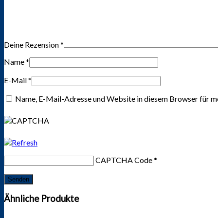
Deine Rezension
*
Name
*
E-Mail
*
Name, E-Mail-Adresse und Website in diesem Browser für m
CAPTCHA Code
*
Ähnliche Produkte