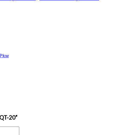
 Pkw
 QT-20“