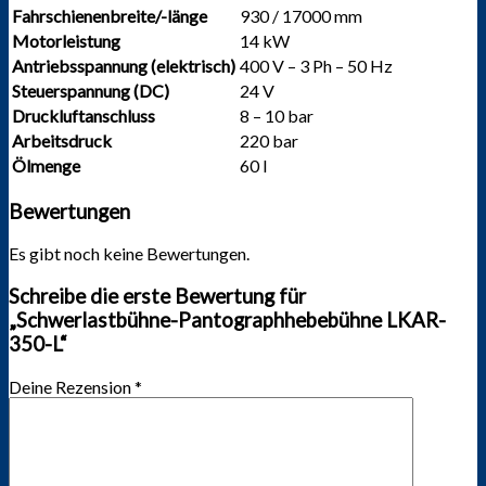
Fahrschienenbreite/-länge
930 / 17000 mm
Motorleistung
14 kW
Antriebsspannung (elektrisch)
400 V – 3 Ph – 50 Hz
Steuerspannung (DC)
24 V
Druckluftanschluss
8 – 10 bar
Arbeitsdruck
220 bar
Ölmenge
60 l
Bewertungen
Es gibt noch keine Bewertungen.
Schreibe die erste Bewertung für
„Schwerlastbühne-Pantographhebebühne LKAR-
350-L“
Deine Rezension
*