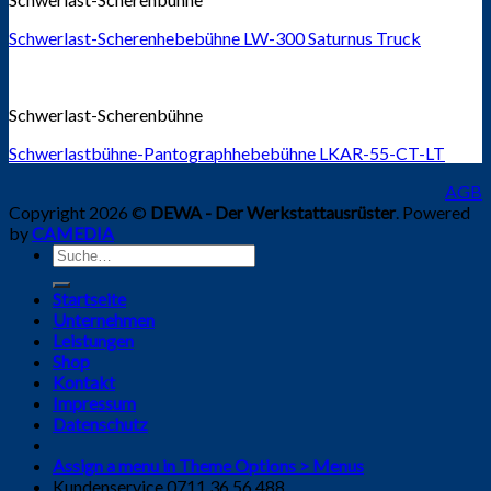
Schwerlast-Scherenhebebühne LW-300 Saturnus Truck
Schwerlast-Scherenbühne
Schwerlastbühne-Pantographhebebühne LKAR-55-CT-LT
AGB
Copyright 2026 ©
DEWA - Der Werkstattausrüster
. Powered
by
CAMEDIA
Suche
nach:
Startseite
Unternehmen
Leistungen
Shop
Kontakt
Impressum
Datenschutz
Assign a menu in Theme Options > Menus
Kundenservice 0711 36 56 488