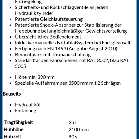
Entriegelung
Sicherheits- und Rückschlagventile an jedem
Hydraulikzylinder
Patentierte Gleichlaufsteuerung
Patentierte Shock-Absorber zur Stabilisierung der
Hebebühne bei ungleichmäßiger Gewichtsverteilung
Übersichtliches Bedienelement
Inklusive manuelles Notablaßsystem bei Energieausall
Fertigung nach EN 1493 (Ausgabe August 2010)
Bedientaster mit Totmannschaltung
Standardfarben Fahrschienen: rot RAL 3002, blau RAL
5005
Höhe min. 390 mm
Spezielle Auffahrrampen 3500 mm mit 2 Schrägen
Bauseits
Hydrauliköl
Entladung
Tragfähigkeit
35 t
Hubhöhe
2100 mm
Hubzeit
80 s