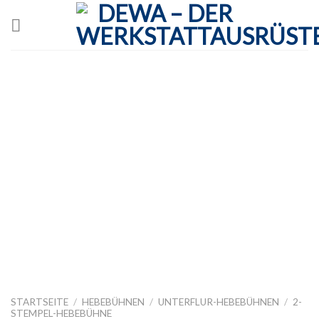
Skip
to
content
STARTSEITE
/
HEBEBÜHNEN
/
UNTERFLUR-HEBEBÜHNEN
/
2-
STEMPEL-HEBEBÜHNE