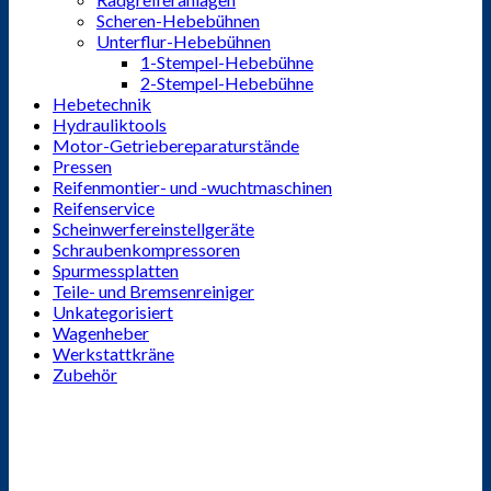
Scheren-Hebebühnen
Unterflur-Hebebühnen
1-Stempel-Hebebühne
2-Stempel-Hebebühne
Hebetechnik
Hydrauliktools
Motor-Getriebereparaturstände
Pressen
Reifenmontier- und -wuchtmaschinen
Reifenservice
Scheinwerfereinstellgeräte
Schraubenkompressoren
Spurmessplatten
Teile- und Bremsenreiniger
Unkategorisiert
Wagenheber
Werkstattkräne
Zubehör