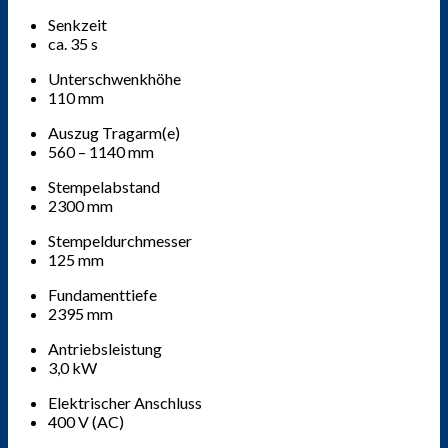
Senkzeit
ca. 35 s
Unterschwenkhöhe
110 mm
Auszug Tragarm(e)
560 – 1140 mm
Stempelabstand
2300 mm
Stempeldurchmesser
125 mm
Fundamenttiefe
2395 mm
Antriebsleistung
3,0 kW
Elektrischer Anschluss
400 V (AC)