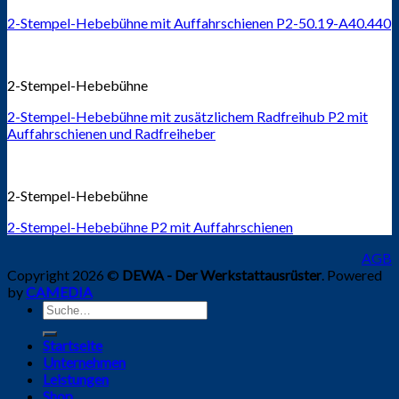
2-Stempel-Hebebühne mit Auffahrschienen P2-50.19-A40.440
2-Stempel-Hebebühne
2-Stempel-Hebebühne mit zusätzlichem Radfreihub P2 mit
Auffahrschienen und Radfreiheber
2-Stempel-Hebebühne
2-Stempel-Hebebühne P2 mit Auffahrschienen
AGB
Copyright 2026 ©
DEWA - Der Werkstattausrüster
. Powered
by
CAMEDIA
Suche
nach:
Startseite
Unternehmen
Leistungen
Shop